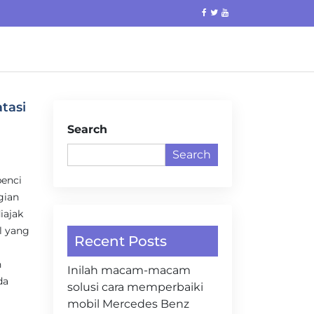
tasi
Search
Search
benci
gian
iajak
l yang
Recent Posts
n
Inilah macam-macam
da
solusi cara memperbaiki
mobil Mercedes Benz