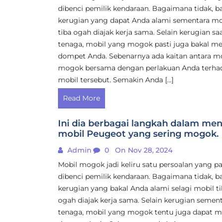
dibenci pemilik kendaraan. Bagaimana tidak, b
kerugian yang dapat Anda alami sementara mob
tiba ogah diajak kerja sama. Selain kerugian sa
tenaga, mobil yang mogok pasti juga bakal m
dompet Anda. Sebenarnya ada kaitan antara m
mogok bersama dengan perlakuan Anda terha
mobil tersebut. Semakin Anda […]
Read More
Ini dia berbagai langkah dalam men
mobil Peugeot yang sering mogok.
Admin
0
On Nov 28, 2024
Mobil mogok jadi keliru satu persoalan yang pa
dibenci pemilik kendaraan. Bagaimana tidak, b
kerugian yang bakal Anda alami selagi mobil ti
ogah diajak kerja sama. Selain kerugian semen
tenaga, mobil yang mogok tentu juga dapat 