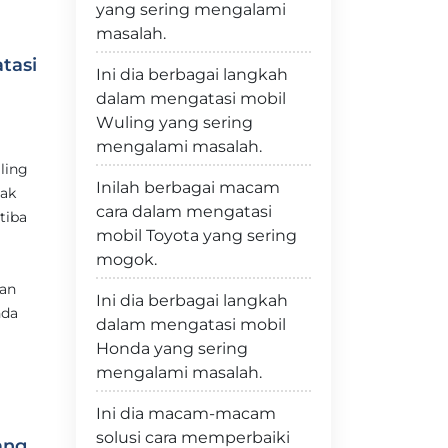
yang sering mengalami
masalah.
tasi
Ini dia berbagai langkah
dalam mengatasi mobil
Wuling yang sering
mengalami masalah.
ling
Inilah berbagai macam
yak
cara dalam mengatasi
tiba
mobil Toyota yang sering
mogok.
tan
Ini dia berbagai langkah
nda
dalam mengatasi mobil
Honda yang sering
mengalami masalah.
Ini dia macam-macam
solusi cara memperbaiki
ang