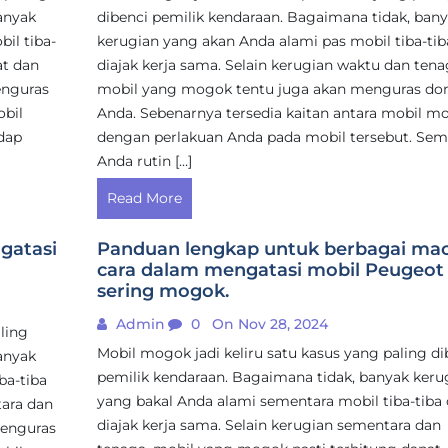
anyak
dibenci pemilik kendaraan. Bagaimana tidak, ban
il tiba-
kerugian yang akan Anda alami pas mobil tiba-ti
at dan
diajak kerja sama. Selain kerugian waktu dan tena
enguras
mobil yang mogok tentu juga akan menguras d
obil
Anda. Sebenarnya tersedia kaitan antara mobil m
dap
dengan perlakuan Anda pada mobil tersebut. Sem
Anda rutin […]
Read More
gatasi
Panduan lengkap untuk berbagai m
cara dalam mengatasi mobil Peugeot
sering mogok.
Admin
0
On Nov 28, 2024
ling
Mobil mogok jadi keliru satu kasus yang paling di
anyak
pemilik kendaraan. Bagaimana tidak, banyak keru
ba-tiba
yang bakal Anda alami sementara mobil tiba-tiba
tara dan
diajak kerja sama. Selain kerugian sementara dan
menguras