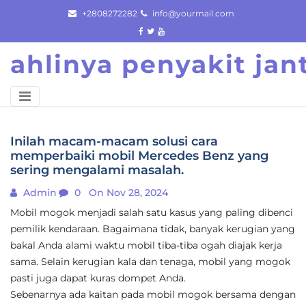
Skip
+2808272282
info@yourmail.com
to
content
ahlinya penyakit ja
Inilah macam-macam solusi cara
memperbaiki mobil Mercedes Benz yang
sering mengalami masalah.
Admin
0
On Nov 28, 2024
Mobil mogok menjadi salah satu kasus yang paling dibenci
pemilik kendaraan. Bagaimana tidak, banyak kerugian yang
bakal Anda alami waktu mobil tiba-tiba ogah diajak kerja
sama. Selain kerugian kala dan tenaga, mobil yang mogok
pasti juga dapat kuras dompet Anda.
Sebenarnya ada kaitan pada mobil mogok bersama dengan