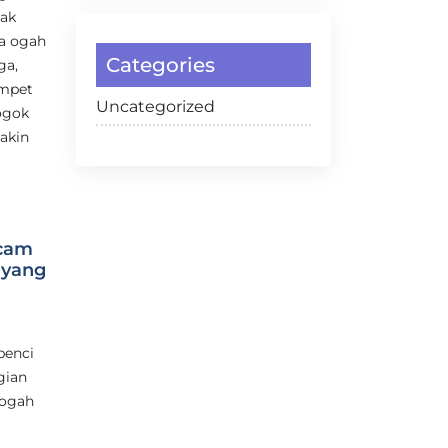
yak
ba ogah
Categories
ga,
ompet
Uncategorized
ogok
akin
acam
 yang
benci
gian
 ogah