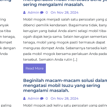
sering mengalami masalah.
Admin
0
On Nov 28, 2024
ling
Mobil mogok menjadi salah satu persoalan yang p
anyak
dibenci pemilik kendaraan. Bagaimana tidak, ban
ba-tiba
kerugian yang bakal Anda alami selagi mobil tiba-
an tenaga,
ogah diajak kerja sama. Selain kerugian sementar
 dompet
tenaga, mobil yang mogok pasti termasuk dapat
ok dengan
menguras dompet Anda. Sebenarnya tersedia kai
 Anda
pada mobil mogok bersama perlakuan Anda pada
tersebut. Semakin Anda rutin […]
Read More
Beginilah macam-macam solusi dala
mengatasi mobil Isuzu yang sering
mengalami masalah.
Admin
0
On Nov 28, 2024
 paling
Mobil mogok jadi keliru satu persoalan yang pali