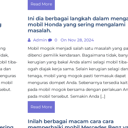
Read More
Ini dia berbagai langkah dalam menga
g
mobil Honda yang sering mengalami
masalah.
Admin
0
On Nov 28, 2024
ang
Mobil mogok menjadi salah satu masalah yang pa
idak,
dibenci pemilik kendaraan. Bagaimana tidak, ban
bil tiba-
kerugian yang bakal Anda alami selagi mobil tiba-
la dan
ogah diajak kerja sama. Selain kerugian selagi dan
menguras
tenaga, mobil yang mogok pasti termasuk dapat
 mobil
menguras dompet Anda. Sebenarnya tersedia kai
sebut.
pada mobil mogok bersama dengan perlakuan A
pada mobil tersebut. Semakin Anda […]
Read More
Inilah berbagai macam cara cara
ering
memperbaiki mobil Mercedes Benz y