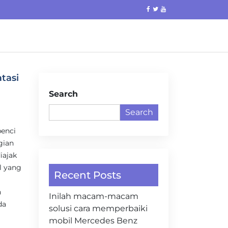
tasi
Search
Search
benci
gian
iajak
l yang
Recent Posts
n
Inilah macam-macam
da
solusi cara memperbaiki
mobil Mercedes Benz