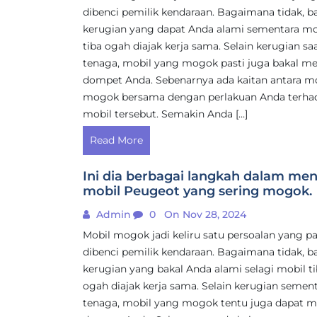
dibenci pemilik kendaraan. Bagaimana tidak, b
kerugian yang dapat Anda alami sementara mob
tiba ogah diajak kerja sama. Selain kerugian sa
tenaga, mobil yang mogok pasti juga bakal m
dompet Anda. Sebenarnya ada kaitan antara m
mogok bersama dengan perlakuan Anda terha
mobil tersebut. Semakin Anda […]
Read More
Ini dia berbagai langkah dalam men
mobil Peugeot yang sering mogok.
Admin
0
On Nov 28, 2024
Mobil mogok jadi keliru satu persoalan yang pa
dibenci pemilik kendaraan. Bagaimana tidak, b
kerugian yang bakal Anda alami selagi mobil ti
ogah diajak kerja sama. Selain kerugian semen
tenaga, mobil yang mogok tentu juga dapat 