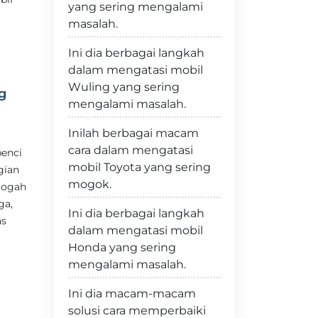
yang sering mengalami
masalah.
Ini dia berbagai langkah
dalam mengatasi mobil
Wuling yang sering
g
mengalami masalah.
Inilah berbagai macam
cara dalam mengatasi
benci
mobil Toyota yang sering
gian
mogok.
 ogah
ga,
Ini dia berbagai langkah
as
dalam mengatasi mobil
Honda yang sering
mengalami masalah.
Ini dia macam-macam
solusi cara memperbaiki