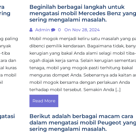
ra
Beginilah berbagai langkah untuk
ring
mengatasi mobil Mercedes Benz yan
sering mengalami masalah.
Admin
0
On Nov 28, 2024
ng paling
Mobil mogok menjadi keliru satu masalah yang p
anyak
dibenci pemilik kendaraan. Bagaimana tidak, ban
-tiba
kerugian yang bakal Anda alami selagi mobil tiba-
tara dan
ogah diajak kerja sama. Selain kerugian sementar
al kuras
tenaga, mobil yang mogok pasti terhitung bakal
ra mobil
menguras dompet Anda. Sebenarnya ada kaitan a
il
mobil mogok bersama dengan perlakuan Anda
terhadap mobil tersebut. Semakin Anda […]
Read More
gatasi
Berikut adalah berbagai macam cara
dalam mengatasi mobil Peugeot yan
sering mengalami masalah.