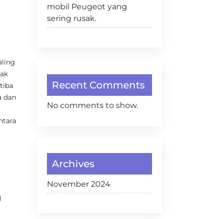
mobil Peugeot yang
sering rusak.
g
aling
yak
Recent Comments
tiba
a dan
No comments to show.
ntara
Archives
November 2024
g