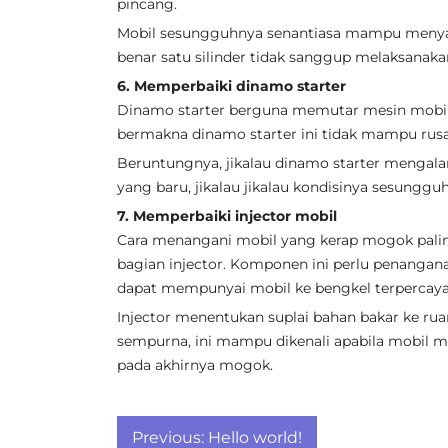
pincang.
Mobil sesungguhnya senantiasa mampu menyala
benar satu silinder tidak sanggup melaksanak
6. Memperbaiki dinamo starter
Dinamo starter berguna memutar mesin mobil p
bermakna dinamo starter ini tidak mampu rusa
Beruntungnya, jikalau dinamo starter mengala
yang baru, jikalau jikalau kondisinya sesungguh
7. Memperbaiki injector mobil
Cara menangani mobil yang kerap mogok paling
bagian injector. Komponen ini perlu penangana
dapat mempunyai mobil ke bengkel terpercay
Injector menentukan suplai bahan bakar ke r
sempurna, ini mampu dikenali apabila mobil mu
pada akhirnya mogok.
Post
Previous:
Hello world!