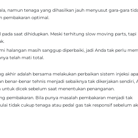
, namun tenaga yang dihasilkan jauh menyusut gara-gara tid
an pembakaran optimal.
ada saat dihidupkan. Meski terhitung slow moving parts, tapi
k.
mi halangan masih sanggup diperbaiki, jadi Anda tak perlu mem
nya telah mati total.
 akhir adalah bersama melakukan perbaikan sistem injeksi apab
n benar-benar tehnis menjadi sebaiknya tak dikerjakan sendiri,
a untuk dicek sebelum saat menentukan penanganan.
uang pembakaran. Bila punya masalah pembakaran menjadi tak
lai tidak cukup tenaga atau pedal gas tak responsif sebelum a