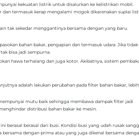
punyai kekuatan listrik untuk disalurkan ke kelistrikan mobil.
r dan termasuk kerap mengalami mogok dikarenakan suplai list
h lain tak sekedar menggantinya bersama dengan yang baru.
pasokan bahan bakar, pengapian dan termasuk udara. Jika tidak
ak bisa jadi sempurna.
okan hawa terhalang dan juga kotor. Akibatnya, sistem pembak
utnya adalah lakukan perubahan pada filter bahan bakar, lebih
k mempunyai mutu baik sehingga membawa dampak filter jadi
menghindar distribusi bahan bakar ke mesin.
i berasal berasal dari busi. Kondisi busi yang udah rusak sang
a bersama dengan prima atau yang juga dikenal bersama deng