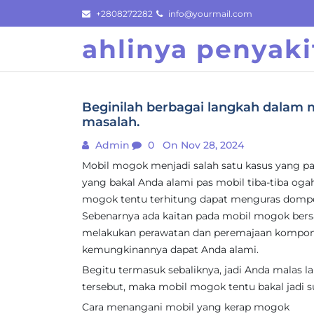
Skip
+2808272282
info@yourmail.com
to
ahlinya penyaki
content
Beginilah berbagai langkah dalam 
masalah.
Admin
0
On Nov 28, 2024
Mobil mogok menjadi salah satu kasus yang pa
yang bakal Anda alami pas mobil tiba-tiba oga
mogok tentu terhitung dapat menguras dompe
Sebenarnya ada kaitan pada mobil mogok bers
melakukan perawatan dan peremajaan komponen
kemungkinannya dapat Anda alami.
Begitu termasuk sebaliknya, jadi Anda malas l
tersebut, maka mobil mogok tentu bakal jadi su
Cara menangani mobil yang kerap mogok