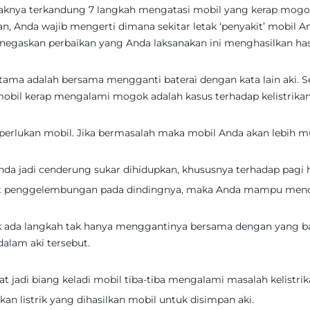
idaknya terkandung 7 langkah mengatasi mobil yang kerap mogok
n, Anda wajib mengerti dimana sekitar letak ‘penyakit’ mobil A
enegaskan perbaikan yang Anda laksanakan ini menghasilkan hasi
ma adalah bersama mengganti baterai dengan kata lain aki. S
mobil kerap mengalami mogok adalah kasus terhadap kelistrika
iperlukan mobil. Jika bermasalah maka mobil Anda akan lebih 
da jadi cenderung sukar dihidupkan, khususnya terhadap pagi h
dapat penggelembungan pada dindingnya, maka Anda mampu men
dak ada langkah tak hanya menggantinya bersama dengan yang b
alam aki tersebut.
at jadi biang keladi mobil tiba-tiba mengalami masalah kelistrik
an listrik yang dihasilkan mobil untuk disimpan aki.