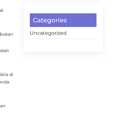
ak
Categories
Uncategorized
 bukan
beli
ila di
 Anda
kan