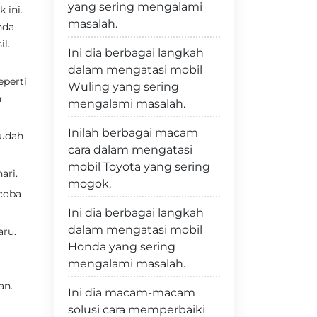
yang sering mengalami
 ini.
masalah.
nda
l.
Ini dia berbagai langkah
dalam mengatasi mobil
eperti
Wuling yang sering
n
mengalami masalah.
Inilah berbagai macam
mudah
cara dalam mengatasi
mobil Toyota yang sering
ari.
mogok.
coba
Ini dia berbagai langkah
dalam mengatasi mobil
aru.
Honda yang sering
mengalami masalah.
an.
Ini dia macam-macam
solusi cara memperbaiki