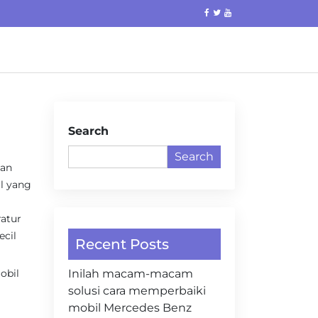
Search
Search
ian
il yang
atur
ecil
Recent Posts
obil
Inilah macam-macam
solusi cara memperbaiki
mobil Mercedes Benz