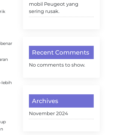
mobil Peugeot yang
sering rusak.
rik
 benar
Recent Comments
aran
No comments to show.
-lebih
Archives
November 2024
gup
an