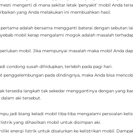
esti mengerti di mana sekitar letak ‘penyakit’ mobil Anda ters
erbaikan yang Anda melakukan ini membuahkan hasil.
ertama adalah bersama mengganti baterai dengan sebutan lain
penyebab mobil kerap mengalami mogok adalah masalah terhada
diperlukan mobil. Jika mempunyai masalah maka mobil Anda dap
di condong susah dihidupkan, terlebih pada pagi hari.
apat penggelembungan pada dindingnya, maka Anda bisa menco
dak tersedia langkah tak sekedar menggantinya dengan yang bar
dalam aki tersebut.
pu jadi biang keladi mobil tiba-tiba mengalami persoalan kelis
istrik yang dihasilkan mobil untuk disimpan aki.
liki energi listrik untuk disalurkan ke kelistrikan mobil. Dampa