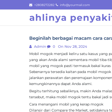
Skip
+2808272282
info@yourmail.com
to
ahlinya penyaki
content
Beginilah berbagai macam cara car
Admin
0
On Nov 28, 2024
Mobil mogok menjadi keliru satu kasus yang pa
yang akan Anda alami sementara mobil tiba-tib
mobil yang mogok pasti termasuk bakal kuras
Sebenarnya tersedia kaitan pada mobil mogok 
jalankan perawatan dan peremajaan komponen p
kemungkinannya dapat Anda alami.
Begitu terhitung sebaliknya, makin Anda mal
tersebut, maka mobil mogok tentu bakal jadi s
Cara menangani mobil yang kerap mogok
Dilansir dari Compare the Market, setidaknya