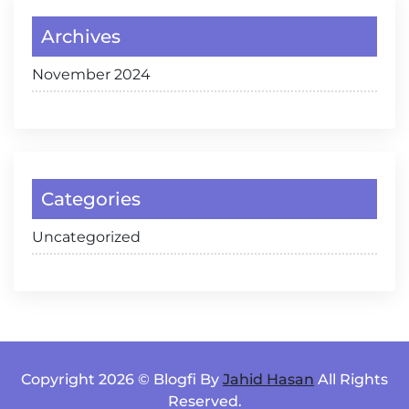
Archives
November 2024
Categories
Uncategorized
Copyright 2026 © Blogfi By
Jahid Hasan
All Rights
Reserved.