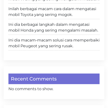
Inilah berbagai macam cara dalam mengatasi
mobil Toyota yang sering mogok.
Ini dia berbagai langkah dalam mengatasi
mobil Honda yang sering mengalami masalah.
Ini dia macam-macam solusi cara memperbaiki
mobil Peugeot yang sering rusak.
Recent Comments
No comments to show.