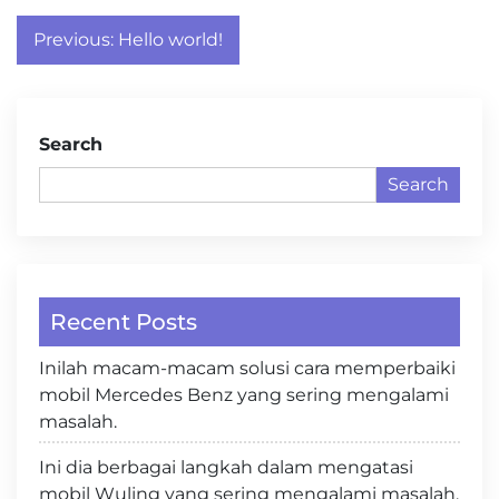
Post
Previous:
Hello world!
navigation
Search
Search
Recent Posts
Inilah macam-macam solusi cara memperbaiki
mobil Mercedes Benz yang sering mengalami
masalah.
Ini dia berbagai langkah dalam mengatasi
mobil Wuling yang sering mengalami masalah.