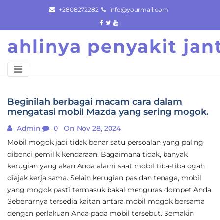
Skip
+2808272282
info@yourmail.com
to
content
ahlinya penyakit ja
Beginilah berbagai macam cara dalam
mengatasi mobil Mazda yang sering mogok.
Admin
0
On Nov 28, 2024
Mobil mogok jadi tidak benar satu persoalan yang paling
dibenci pemilik kendaraan. Bagaimana tidak, banyak
kerugian yang akan Anda alami saat mobil tiba-tiba ogah
diajak kerja sama. Selain kerugian pas dan tenaga, mobil
yang mogok pasti termasuk bakal menguras dompet Anda.
Sebenarnya tersedia kaitan antara mobil mogok bersama
dengan perlakuan Anda pada mobil tersebut. Semakin