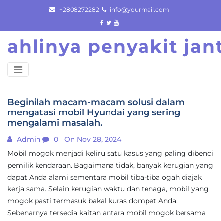
Skip
+2808272282
info@yourmail.com
to
content
ahlinya penyakit ja
Beginilah macam-macam solusi dalam
mengatasi mobil Hyundai yang sering
mengalami masalah.
Admin
0
On Nov 28, 2024
Mobil mogok menjadi keliru satu kasus yang paling dibenci
pemilik kendaraan. Bagaimana tidak, banyak kerugian yang
dapat Anda alami sementara mobil tiba-tiba ogah diajak
kerja sama. Selain kerugian waktu dan tenaga, mobil yang
mogok pasti termasuk bakal kuras dompet Anda.
Sebenarnya tersedia kaitan antara mobil mogok bersama