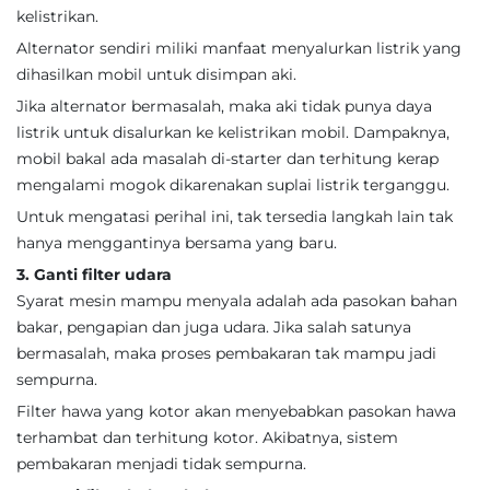
kelistrikan.
Alternator sendiri miliki manfaat menyalurkan listrik yang
dihasilkan mobil untuk disimpan aki.
Jika alternator bermasalah, maka aki tidak punya daya
listrik untuk disalurkan ke kelistrikan mobil. Dampaknya,
mobil bakal ada masalah di-starter dan terhitung kerap
mengalami mogok dikarenakan suplai listrik terganggu.
Untuk mengatasi perihal ini, tak tersedia langkah lain tak
hanya menggantinya bersama yang baru.
3. Ganti filter udara
Syarat mesin mampu menyala adalah ada pasokan bahan
bakar, pengapian dan juga udara. Jika salah satunya
bermasalah, maka proses pembakaran tak mampu jadi
sempurna.
Filter hawa yang kotor akan menyebabkan pasokan hawa
terhambat dan terhitung kotor. Akibatnya, sistem
pembakaran menjadi tidak sempurna.