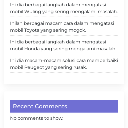
Ini dia berbagai langkah dalam mengatasi
mobil Wuling yang sering mengalami masalah.
Inilah berbagai macam cara dalam mengatasi
mobil Toyota yang sering mogok.
Ini dia berbagai langkah dalam mengatasi
mobil Honda yang sering mengalami masalah.
Ini dia macam-macam solusi cara memperbaiki
mobil Peugeot yang sering rusak.
Recent Comments
No comments to show.