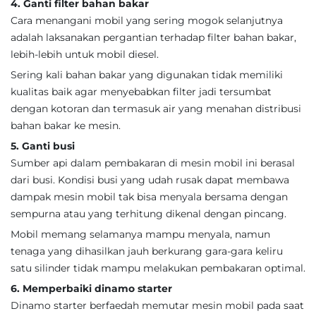
4. Ganti filter bahan bakar
Cara menangani mobil yang sering mogok selanjutnya
adalah laksanakan pergantian terhadap filter bahan bakar,
lebih-lebih untuk mobil diesel.
Sering kali bahan bakar yang digunakan tidak memiliki
kualitas baik agar menyebabkan filter jadi tersumbat
dengan kotoran dan termasuk air yang menahan distribusi
bahan bakar ke mesin.
5. Ganti busi
Sumber api dalam pembakaran di mesin mobil ini berasal
dari busi. Kondisi busi yang udah rusak dapat membawa
dampak mesin mobil tak bisa menyala bersama dengan
sempurna atau yang terhitung dikenal dengan pincang.
Mobil memang selamanya mampu menyala, namun
tenaga yang dihasilkan jauh berkurang gara-gara keliru
satu silinder tidak mampu melakukan pembakaran optimal.
6. Memperbaiki dinamo starter
Dinamo starter berfaedah memutar mesin mobil pada saat