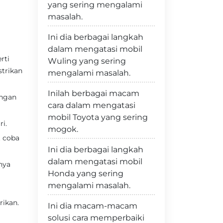
yang sering mengalami
masalah.
Ini dia berbagai langkah
dalam mengatasi mobil
rti
Wuling yang sering
strikan
mengalami masalah.
Inilah berbagai macam
ingan
cara dalam mengatasi
mobil Toyota yang sering
i.
mogok.
t coba
Ini dia berbagai langkah
dalam mengatasi mobil
nya
Honda yang sering
mengalami masalah.
rikan.
Ini dia macam-macam
solusi cara memperbaiki