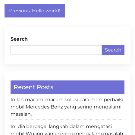
Post
Previous:
Hello world!
navigation
Search
Search
Recent Posts
Inilah macam-macam solusi cara memperbaiki
mobil Mercedes Benz yang sering mengalami
masalah.
Ini dia berbagai langkah dalam mengatasi
mobil Wuling yang sering mengalami masalah.