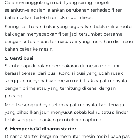
Cara menanggulangi mobil yang sering mogok
selanjutnya adalah jalankan perubahan terhadap filter
bahan bakar, terlebih untuk mobil diesel.
Sering kali bahan bakar yang digunakan tidak miliki mutu
baik agar menyebabkan filter jadi tersumbat bersama
dengan kotoran dan termasuk air yang menahan distribusi
bahan bakar ke mesin.
5. Ganti busi
Sumber api di dalam pembakaran di mesin mobil ini
berasal berasal dari busi. Kondisi busi yang udah rusak
sanggup menyebabkan mesin mobil tak dapat menyala
dengan prima atau yang terhitung dikenal dengan
pincang.
Mobil sesungguhnya tetap dapat menyala, tapi tenaga
yang dihasilkan jauh menyusut sebab keliru satu silinder
tidak sanggup jalankan pembakaran optimal.
6. Memperbaiki dinamo starter
Dinamo starter berguna memutar mesin mobil pada pas