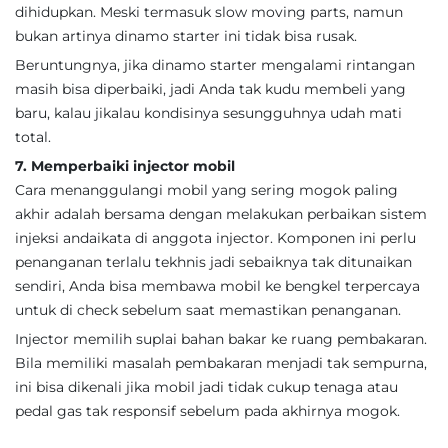
dihidupkan. Meski termasuk slow moving parts, namun
bukan artinya dinamo starter ini tidak bisa rusak.
Beruntungnya, jika dinamo starter mengalami rintangan
masih bisa diperbaiki, jadi Anda tak kudu membeli yang
baru, kalau jikalau kondisinya sesungguhnya udah mati
total.
7. Memperbaiki injector mobil
Cara menanggulangi mobil yang sering mogok paling
akhir adalah bersama dengan melakukan perbaikan sistem
injeksi andaikata di anggota injector. Komponen ini perlu
penanganan terlalu tekhnis jadi sebaiknya tak ditunaikan
sendiri, Anda bisa membawa mobil ke bengkel terpercaya
untuk di check sebelum saat memastikan penanganan.
Injector memilih suplai bahan bakar ke ruang pembakaran.
Bila memiliki masalah pembakaran menjadi tak sempurna,
ini bisa dikenali jika mobil jadi tidak cukup tenaga atau
pedal gas tak responsif sebelum pada akhirnya mogok.