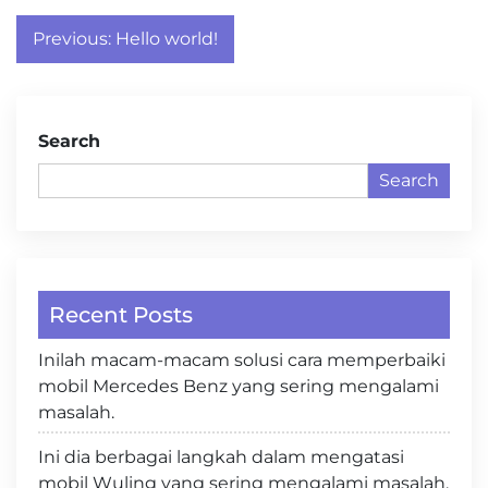
Post
Previous:
Hello world!
navigation
Search
Search
Recent Posts
Inilah macam-macam solusi cara memperbaiki
mobil Mercedes Benz yang sering mengalami
masalah.
Ini dia berbagai langkah dalam mengatasi
mobil Wuling yang sering mengalami masalah.