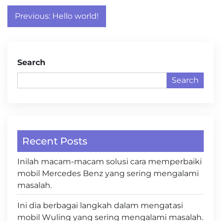
Post
Previous:
Hello world!
navigation
Search
Search
Recent Posts
Inilah macam-macam solusi cara memperbaiki
mobil Mercedes Benz yang sering mengalami
masalah.
Ini dia berbagai langkah dalam mengatasi
mobil Wuling yang sering mengalami masalah.