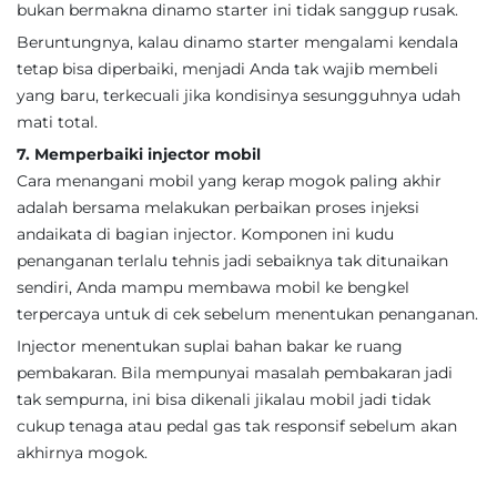
bukan bermakna dinamo starter ini tidak sanggup rusak.
Beruntungnya, kalau dinamo starter mengalami kendala
tetap bisa diperbaiki, menjadi Anda tak wajib membeli
yang baru, terkecuali jika kondisinya sesungguhnya udah
mati total.
7. Memperbaiki injector mobil
Cara menangani mobil yang kerap mogok paling akhir
adalah bersama melakukan perbaikan proses injeksi
andaikata di bagian injector. Komponen ini kudu
penanganan terlalu tehnis jadi sebaiknya tak ditunaikan
sendiri, Anda mampu membawa mobil ke bengkel
terpercaya untuk di cek sebelum menentukan penanganan.
Injector menentukan suplai bahan bakar ke ruang
pembakaran. Bila mempunyai masalah pembakaran jadi
tak sempurna, ini bisa dikenali jikalau mobil jadi tidak
cukup tenaga atau pedal gas tak responsif sebelum akan
akhirnya mogok.