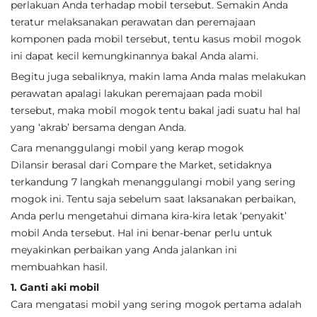
perlakuan Anda terhadap mobil tersebut. Semakin Anda
teratur melaksanakan perawatan dan peremajaan
komponen pada mobil tersebut, tentu kasus mobil mogok
ini dapat kecil kemungkinannya bakal Anda alami.
Begitu juga sebaliknya, makin lama Anda malas melakukan
perawatan apalagi lakukan peremajaan pada mobil
tersebut, maka mobil mogok tentu bakal jadi suatu hal hal
yang ‘akrab’ bersama dengan Anda.
Cara menanggulangi mobil yang kerap mogok
Dilansir berasal dari Compare the Market, setidaknya
terkandung 7 langkah menanggulangi mobil yang sering
mogok ini. Tentu saja sebelum saat laksanakan perbaikan,
Anda perlu mengetahui dimana kira-kira letak ‘penyakit’
mobil Anda tersebut. Hal ini benar-benar perlu untuk
meyakinkan perbaikan yang Anda jalankan ini
membuahkan hasil.
1. Ganti aki mobil
Cara mengatasi mobil yang sering mogok pertama adalah