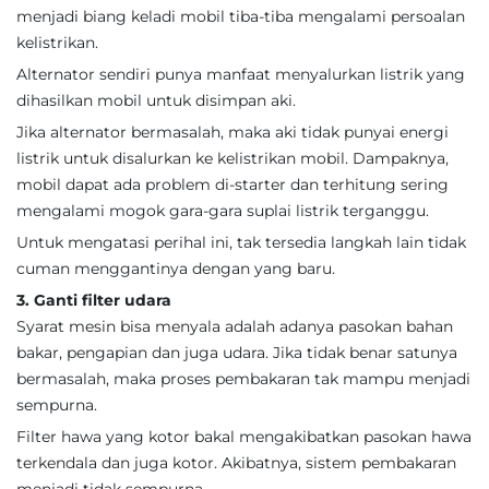
menjadi biang keladi mobil tiba-tiba mengalami persoalan
kelistrikan.
Alternator sendiri punya manfaat menyalurkan listrik yang
dihasilkan mobil untuk disimpan aki.
Jika alternator bermasalah, maka aki tidak punyai energi
listrik untuk disalurkan ke kelistrikan mobil. Dampaknya,
mobil dapat ada problem di-starter dan terhitung sering
mengalami mogok gara-gara suplai listrik terganggu.
Untuk mengatasi perihal ini, tak tersedia langkah lain tidak
cuman menggantinya dengan yang baru.
3. Ganti filter udara
Syarat mesin bisa menyala adalah adanya pasokan bahan
bakar, pengapian dan juga udara. Jika tidak benar satunya
bermasalah, maka proses pembakaran tak mampu menjadi
sempurna.
Filter hawa yang kotor bakal mengakibatkan pasokan hawa
terkendala dan juga kotor. Akibatnya, sistem pembakaran