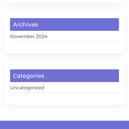
Archives
November 2024
Categories
Uncategorized