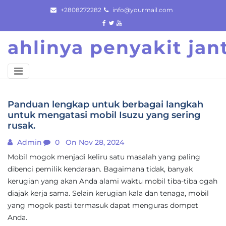
Skip
+2808272282
info@yourmail.com
to
content
ahlinya penyakit ja
Panduan lengkap untuk berbagai langkah
untuk mengatasi mobil Isuzu yang sering
rusak.
Admin
0
On Nov 28, 2024
Mobil mogok menjadi keliru satu masalah yang paling
dibenci pemilik kendaraan. Bagaimana tidak, banyak
kerugian yang akan Anda alami waktu mobil tiba-tiba ogah
diajak kerja sama. Selain kerugian kala dan tenaga, mobil
yang mogok pasti termasuk dapat menguras dompet
Anda.