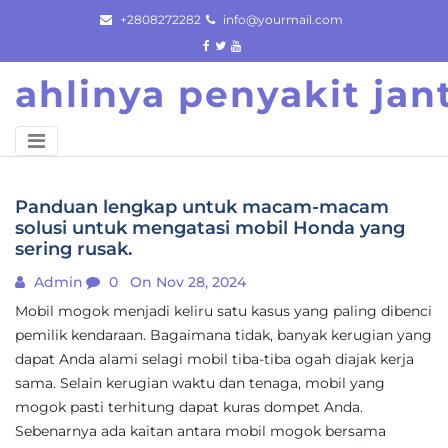
Skip
+2808272282
info@yourmail.com
to
content
ahlinya penyakit ja
Panduan lengkap untuk macam-macam
solusi untuk mengatasi mobil Honda yang
sering rusak.
Admin
0
On Nov 28, 2024
Mobil mogok menjadi keliru satu kasus yang paling dibenci
pemilik kendaraan. Bagaimana tidak, banyak kerugian yang
dapat Anda alami selagi mobil tiba-tiba ogah diajak kerja
sama. Selain kerugian waktu dan tenaga, mobil yang
mogok pasti terhitung dapat kuras dompet Anda.
Sebenarnya ada kaitan antara mobil mogok bersama