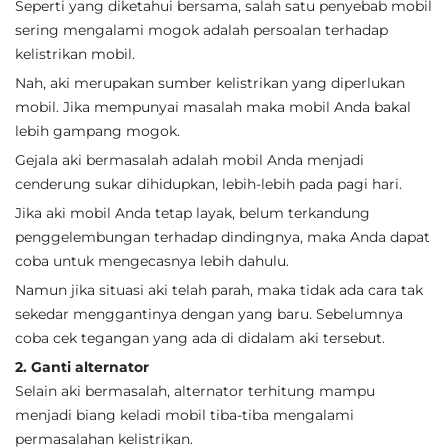
Seperti yang diketahui bersama, salah satu penyebab mobil
sering mengalami mogok adalah persoalan terhadap
kelistrikan mobil.
Nah, aki merupakan sumber kelistrikan yang diperlukan
mobil. Jika mempunyai masalah maka mobil Anda bakal
lebih gampang mogok.
Gejala aki bermasalah adalah mobil Anda menjadi
cenderung sukar dihidupkan, lebih-lebih pada pagi hari.
Jika aki mobil Anda tetap layak, belum terkandung
penggelembungan terhadap dindingnya, maka Anda dapat
coba untuk mengecasnya lebih dahulu.
Namun jika situasi aki telah parah, maka tidak ada cara tak
sekedar menggantinya dengan yang baru. Sebelumnya
coba cek tegangan yang ada di didalam aki tersebut.
2. Ganti alternator
Selain aki bermasalah, alternator terhitung mampu
menjadi biang keladi mobil tiba-tiba mengalami
permasalahan kelistrikan.