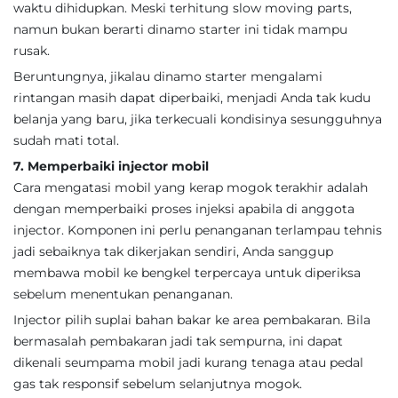
waktu dihidupkan. Meski terhitung slow moving parts,
namun bukan berarti dinamo starter ini tidak mampu
rusak.
Beruntungnya, jikalau dinamo starter mengalami
rintangan masih dapat diperbaiki, menjadi Anda tak kudu
belanja yang baru, jika terkecuali kondisinya sesungguhnya
sudah mati total.
7. Memperbaiki injector mobil
Cara mengatasi mobil yang kerap mogok terakhir adalah
dengan memperbaiki proses injeksi apabila di anggota
injector. Komponen ini perlu penanganan terlampau tehnis
jadi sebaiknya tak dikerjakan sendiri, Anda sanggup
membawa mobil ke bengkel terpercaya untuk diperiksa
sebelum menentukan penanganan.
Injector pilih suplai bahan bakar ke area pembakaran. Bila
bermasalah pembakaran jadi tak sempurna, ini dapat
dikenali seumpama mobil jadi kurang tenaga atau pedal
gas tak responsif sebelum selanjutnya mogok.